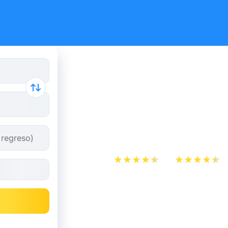
Reserva tus
y autobús 
Manosque
App Store
Play Store