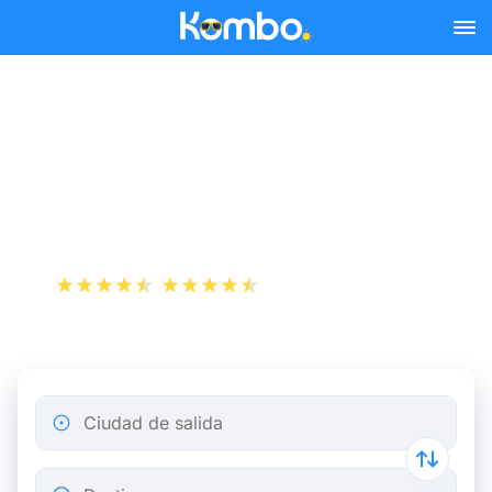
Skip to main content
Reserva tus billetes de tren
y autobús baratos a
Oloron-Sainte-Marie.
+1 000 000 descargas
App Store
Play Store
Ciudad de salida
Destino