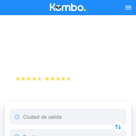
Skip to main content
Reserva tus billetes de tren
y autobús baratos a
Parthenay.
+1 000 000 descargas
App Store
Play Store
Ciudad de salida
Destino