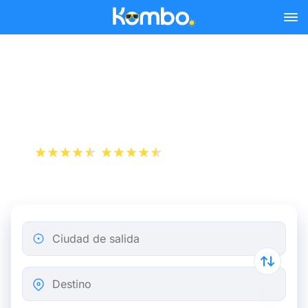
Skip to main content
Reserva tus billetes de tren
y autobús baratos a Prato.
+1 000 000 descargas
App Store
Play Store
Ciudad de salida
Destino