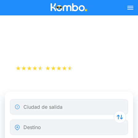
Skip to main content
Reserva tus billetes de tren
y autobús baratos a Tulle.
+1 000 000 descargas
App Store
Play Store
Ciudad de salida
Destino