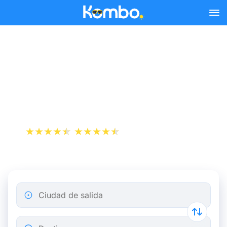
Skip to main content
Reserva tus billetes de tren
y autobús baratos a
Verdun.
+1 000 000 descargas
App Store
Play Store
Ciudad de salida
Destino