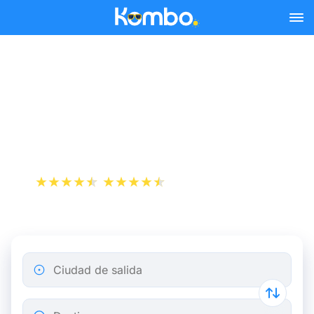
Skip to main content
Reserva tus billetes de tren
y autobús baratos a Aix-
en-Provence.
+1 000 000 descargas
App Store
Play Store
Ciudad de salida
Destino