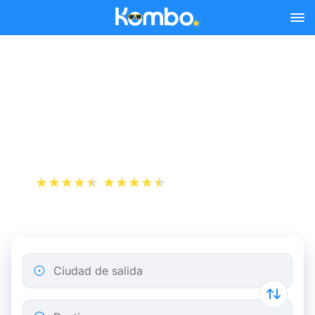
Skip to main content
Reserva tus billetes de tren
y autobús baratos a
Avranches.
+1 000 000 descargas
App Store
Play Store
Ciudad de salida
Destino