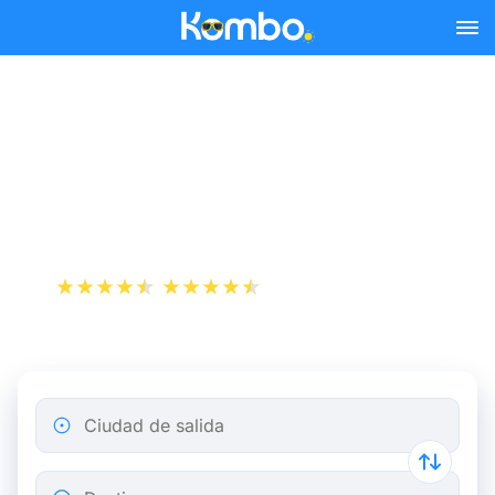
Skip to main content
Reserva tus billetes de tren
y autobús baratos a
Cortrique.
+1 000 000 descargas
App Store
Play Store
Ciudad de salida
Destino