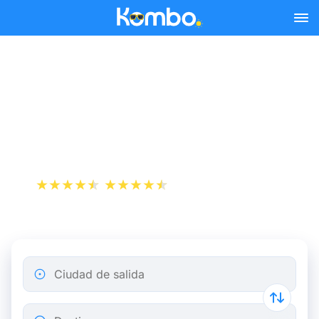
Skip to main content
Reserva tus billetes de tren
y autobús baratos a
Guingamp.
+1 000 000 descargas
App Store
Play Store
Ciudad de salida
Destino