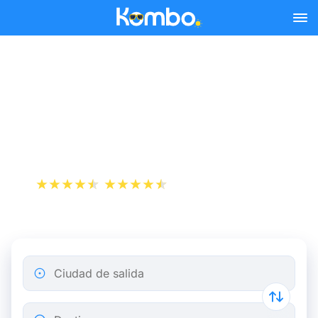
Skip to main content
Reserva tus billetes de tren
y autobús baratos a
Thonon-Les-Bains.
+1 000 000 descargas
App Store
Play Store
Ciudad de salida
Destino